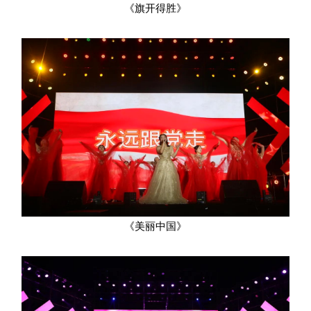
《旗开得胜》
《美丽中国》