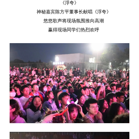
《浮夸》
神秘嘉宾陈方平董事长献唱《浮夸》
悠悠歌声将现场氛围推向高潮
赢得现场同学们热烈欢呼