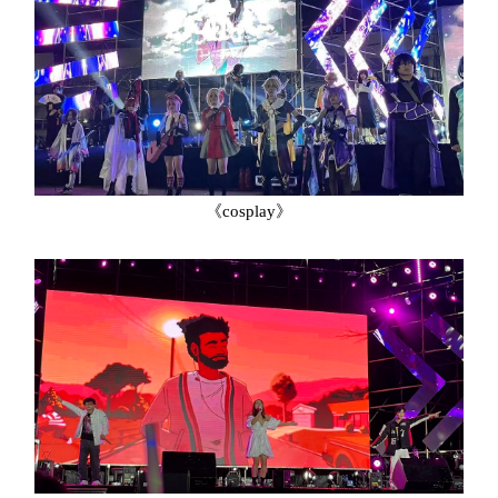
《cosplay》