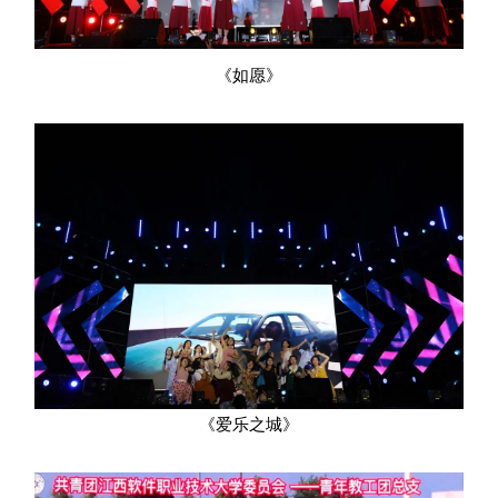
《如愿》
《爱乐之城》