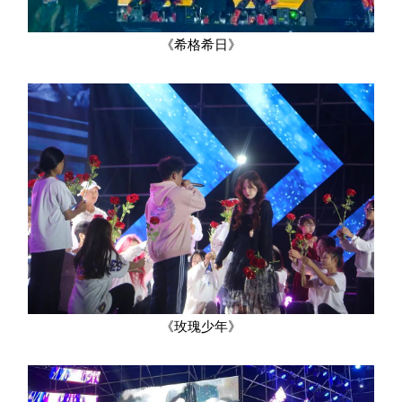
《希格希日》
《玫瑰少年》