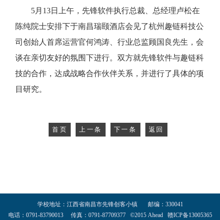
5月13日上午，先锋软件执行总裁、总经理卢松在
陈纯院士安排下于南昌瑞颐酒店会见了杭州趣链科技公
司创始人首席运营官何鸿涛、行业总监顾国良先生，会
谈在亲切友好的氛围下进行。双方就先锋软件与趣链科
技的合作，达成战略合作伙伴关系，并进行了具体的项
目研究。
首页
上一条
下一条
返回
学校地址：江西省南昌市先锋创客小镇 邮编：330041
电话：0791-83790013 传真：0791-87709377 ©2015 Ahead 赣ICP备13005365